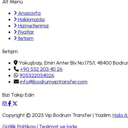
Alt Menü
Anasayfa
Hakkımızda
Hizmetlerimiz
Fiyatlar
İletişim
İletişim
Yokuşbaşı, Emin Anter Blv No:175/1, 48400 Bod
+90 532 203 40 26
905322034026
info@bodrumviptransfer.com
Bizi Takip Edin
Copyright © 2023 Vip Bodrum Transfer | Yazılım:
Hobi A
Gizlilik Politikası
|
Teslimat ve İade