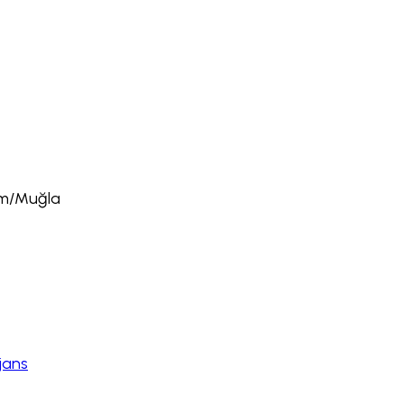
rum/Muğla
jans